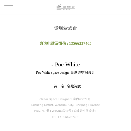
首页
暖烟萦碧台
作品
咨询电话及微信 : 13566237405
室内
团队
- Poe White
建筑
服务
Poe White space
design
. 白皮诗空间设计
关于
一诗一宅 宅藏诗意
公司简介
联系
Interior Space Designer
I 室内设计公司 I
Lucheng District, Wenzhou City, Zhejiang Province
RED小红书 I WeChat公众号 I 白皮诗空间设计 I
设计理念
TEL
I
13566237405